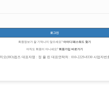
인천-부평구
인천 부평구 부평문화로 80번길 13, 지하1층(부평동)
TC 100,000원
20세 ~ 39세
로그인
배지영 실장:010-4088-2250
배지영 실장:010-9477-3434
회원정보가 잘 기억나지 않으세요?
아아디/패스워드 찾기
당일지급
초보가능
학생가능
아직도 회원이 아니세요?
회원가입 바로가기
(HO)컴즈 대표자명 : 정 율 린 대표연락처 : 010-2229-8330 사업자번호 : 
목록