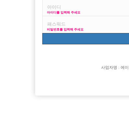

면접지역
아이디를 입력해 주세요

주소

급여
비밀번호를 입력해 주세요

모집연령

담당자

카카오톡

특징
사업자명 : 에이치오