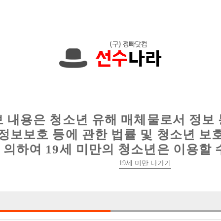
00원입니다. 010-4088-2250 문자하세요!
인
웨이터 구인
이력서 정보
커뮤니티
보 내용은 청소년 유해 매체물로서 정보
정보보호 등에 관한 법률 및 청소년 보
의하여 19세 미만의 청소년은 이용할 
인천 콜폭주로 선수 급구합니다.
19세 미만 나가기

박스명 :인천1등

업소명 :백악관