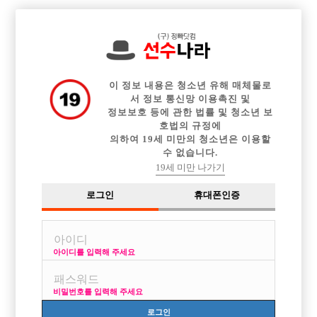

중빠 구인정보
아빠방 구인정보
웨이터 구인정보
전체 구인정보
이력서등록
이력서정보
커뮤니티
광고안내
이 정보 내용은 청소년 유해 매체물로
서 정보 통신망 이용촉진 및
정보보호 등에 관한 법률 및 청소년 보
호법의 규정에
의하여 19세 미만의 청소년은 이용할
수 없습니다.
19세 미만 나가기
로그인
휴대폰인증
아이디를 입력해 주세요
장안동 1등가게 H 에서 함께 하실 선수 모집 합니다
박스명 :BLUE

비밀번호를 입력해 주세요
업소명 :에이치클럽

로그인