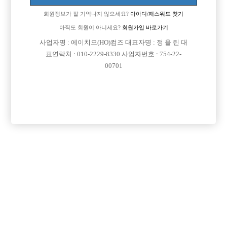
회원정보가 잘 기억나지 않으세요?
아아디/패스워드 찾기
아직도 회원이 아니세요?
회원가입 바로가기

면접지역
서울-동대문구
사업자명 : 에이치오(HO)컴즈 대표자명 : 정 율 린 대
표연락처 : 010-2229-8330 사업자번호 : 754-22-

주소
서울특별시 동대문구 장한로 102 (장안동, 2층)
00701

급여
TC 40,000원

모집연령
20세 이상 무관

담당자1
신한철 실장
010-7572-5371

담당자2
신한철 실장
010-9177-3969

담당자3
신한철 실장
010-8436-1517

카카오톡
hhrtg2

특징
당일지급
초보가능
학생가능
외모상관없음
목록