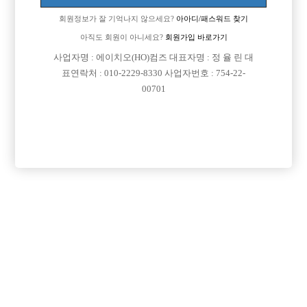
업소명 :벅시

회원정보가 잘 기억나지 않으세요?
아아디/패스워드 찾기
아직도 회원이 아니세요?
회원가입 바로가기
사업자명 : 에이치오(HO)컴즈 대표자명 : 정 율 린 대

면접지역
강원-강릉시
표연락처 : 010-2229-8330 사업자번호 : 754-22-
00701

주소
강원도 강릉시 교동광장로 117, 1층 (교동)

급여
시간 35,000원

모집연령
20세 이상 무관

담당자1
최건종 실장
010-3279-1800

카카오톡

특징
당일지급
목록