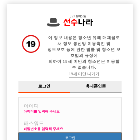

중빠 구인정보
아빠방 구인정보
웨이터 구인정보
전체 구인정보
이력서등록
이력서정보
커뮤니티
광고안내
이 정보 내용은 청소년 유해 매체물로
서 정보 통신망 이용촉진 및
정보보호 등에 관한 법률 및 청소년 보
호법의 규정에
의하여 19세 미만의 청소년은 이용할
수 없습니다.
19세 미만 나가기
로그인
휴대폰인증
아이디를 입력해 주세요
강릉 최고의 시스템 신규오픈 M 선수분들 모집합니다.
(영업시간 관계없이 오픈)
비밀번호를 입력해 주세요
박스명 :M

로그인