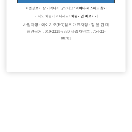
회원정보가 잘 기억나지 않으세요?
아아디/패스워드 찾기
아직도 회원이 아니세요?
회원가입 바로가기

면접지역
인천-미추홀구
사업자명 : 에이치오(HO)컴즈 대표자명 : 정 율 린 대
표연락처 : 010-2229-8330 사업자번호 : 754-22-

주소
인천광역시 미추홀구 석바위로 143, 2층 (주안동)
00701

급여
TC 30,000원

모집연령
20세 ~ 38세

담당자1
박진경 실장
010-7703-4864

카카오톡

특징
당일지급
목록