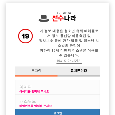

중빠 구인정보
아빠방 구인정보
웨이터 구인정보
전체 구인정보
이력서등록
이력서정보
커뮤니티
광고안내
이 정보 내용은 청소년 유해 매체물로
서 정보 통신망 이용촉진 및
정보보호 등에 관한 법률 및 청소년 보
호법의 규정에
의하여 19세 미만의 청소년은 이용할
수 없습니다.
19세 미만 나가기
로그인
휴대폰인증
아이디를 입력해 주세요
여성전용클럽 인싸 ! 텃세 없는 곳에서 시작하세요
박스명 :인싸

비밀번호를 입력해 주세요
업소명 :궁노래바

로그인