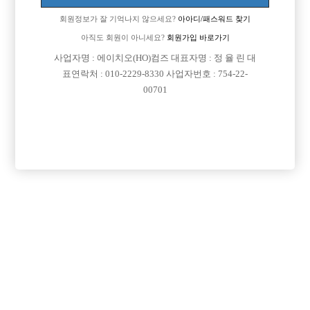
업소명 :킹스맨

회원정보가 잘 기억나지 않으세요?
아아디/패스워드 찾기
아직도 회원이 아니세요?
회원가입 바로가기
사업자명 : 에이치오(HO)컴즈 대표자명 : 정 율 린 대

면접지역
경기-부천시
표연락처 : 010-2229-8330 사업자번호 : 754-22-
00701

주소
경기도 부천시 부일로233번길 49 (상동, 지하1층 일
부)

급여
TC 35,000원

모집연령
20세 ~ 40세

담당자1
지창민 실장
010-2069-2384

카카오톡
jcm5152

특징
초보가능
목록