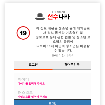

중빠 구인정보
아빠방 구인정보
웨이터 구인정보
전체 구인정보
이력서등록
이력서정보
커뮤니티
광고안내
이 정보 내용은 청소년 유해 매체물로
서 정보 통신망 이용촉진 및
정보보호 등에 관한 법률 및 청소년 보
호법의 규정에
의하여 19세 미만의 청소년은 이용할
수 없습니다.
19세 미만 나가기
로그인
휴대폰인증
아이디를 입력해 주세요
초보자 경력자 분들 모두 환영합니다 NEW 킹스맨에서
선수 모십니다 !
비밀번호를 입력해 주세요
박스명 :NEW 킹스맨

로그인