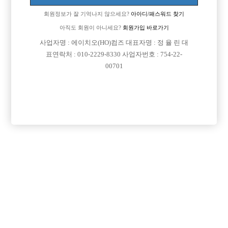
회원정보가 잘 기억나지 않으세요?
아아디/패스워드 찾기
아직도 회원이 아니세요?
회원가입 바로가기

면접지역
서울-동대문구
사업자명 : 에이치오(HO)컴즈 대표자명 : 정 율 린 대

주소
서울특별시 성동구 천호대로 432, 지1층 104호 (용
표연락처 : 010-2229-8330 사업자번호 : 754-22-
00701
답동, 금풍빌딩)

급여
시간 35,000원

모집연령
20세 이상 무관

담당자1
하지호 실장
010-2995-9336

카카오톡
cristons

특징
당일지급
초보가능
주말알바
학생가능
목록