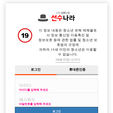

중빠 구인정보
아빠방 구인정보
웨이터 구인정보
전체 구인정보
이력서등록
이력서정보
커뮤니티
광고안내
이 정보 내용은 청소년 유해 매체물로
서 정보 통신망 이용촉진 및
정보보호 등에 관한 법률 및 청소년 보
호법의 규정에
의하여 19세 미만의 청소년은 이용할
수 없습니다.
19세 미만 나가기
로그인
휴대폰인증
아이디를 입력해 주세요
화이트에서 일 할 식구를 모집합니다! <선수우대>
박스명 :화이트

비밀번호를 입력해 주세요
업소명 :화이트

로그인