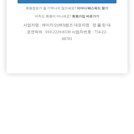
회원정보가 잘 기억나지 않으세요?
아아디/패스워드 찾기
아직도 회원이 아니세요?
회원가입 바로가기

면접지역
서울-광진구
사업자명 : 에이치오(HO)컴즈 대표자명 : 정 율 린 대
표연락처 : 010-2229-8330 사업자번호 : 754-22-

주소
서울특별시 광진구 동일로 166 (화양동,2층)
00701

급여
시간 35,000원

모집연령
20세 ~ 45세

담당자1
임영진 실장
010-4942-9782

담당자2
임영진 실장
010-2333-9782

담당자3
임영진 실장
010-3980-5320

카카오톡

특징
당일지급
초보가능
주말알바
도박금지
목록