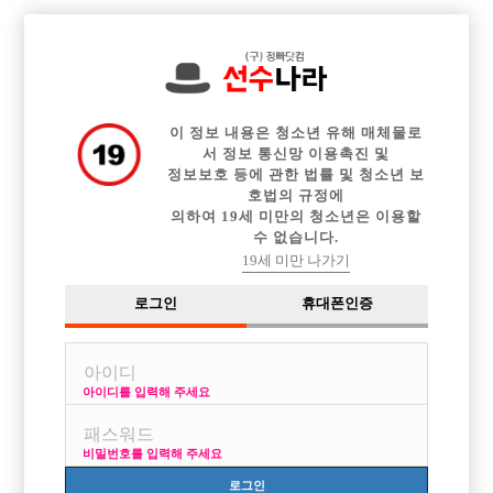

중빠 구인정보
아빠방 구인정보
웨이터 구인정보
전체 구인정보
이력서등록
이력서정보
커뮤니티
광고안내
이 정보 내용은 청소년 유해 매체물로
서 정보 통신망 이용촉진 및
정보보호 등에 관한 법률 및 청소년 보
호법의 규정에
의하여 19세 미만의 청소년은 이용할
수 없습니다.
19세 미만 나가기
로그인
휴대폰인증
아이디를 입력해 주세요
건대M에서 가족을 찾습니다 !
박스명 :건대M

비밀번호를 입력해 주세요
업소명 :W (더블유)

로그인