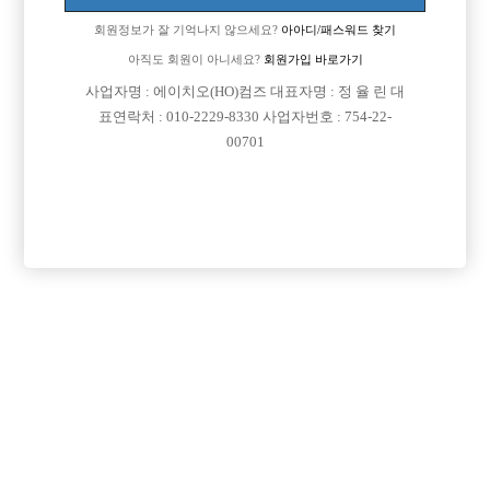
회원정보가 잘 기억나지 않으세요?
아아디/패스워드 찾기
아직도 회원이 아니세요?
회원가입 바로가기

면접지역
인천-미추홀구
사업자명 : 에이치오(HO)컴즈 대표자명 : 정 율 린 대
표연락처 : 010-2229-8330 사업자번호 : 754-22-

주소
인천광역시 미추홀구 석바위로 143, 2층 (주안동)
00701

급여
당일 30,000원

모집연령
20세 ~ 38세

담당자1
박선용 실장
010-8848-3332

카카오톡
guigongja1004

특징
선불가능
당일지급
숙식제공
초보가능
주말알바
외모상관없음
목록