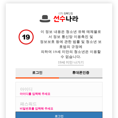

중빠 구인정보
아빠방 구인정보
웨이터 구인정보
전체 구인정보
이력서등록
이력서정보
커뮤니티
광고안내
이 정보 내용은 청소년 유해 매체물로
서 정보 통신망 이용촉진 및
정보보호 등에 관한 법률 및 청소년 보
호법의 규정에
의하여 19세 미만의 청소년은 이용할
수 없습니다.
19세 미만 나가기
로그인
휴대폰인증
아이디를 입력해 주세요
인천 1등박스 쇼맨에서 떼돈 버실 선수 모집합니다
박스명 :ShowMan(쇼맨)

비밀번호를 입력해 주세요
업소명 :궁노래바

로그인