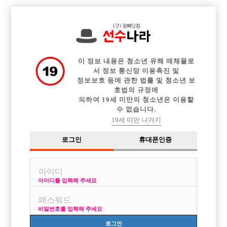

중빠 구인정보
아빠방 구인정보
웨이터 구인정보
전체 구인정보
이력서등록
이력서정보
커뮤니티
광고안내
이 정보 내용은 청소년 유해 매체물로
서 정보 통신망 이용촉진 및
정보보호 등에 관한 법률 및 청소년 보
호법의 규정에
의하여 19세 미만의 청소년은 이용할
수 없습니다.
19세 미만 나가기
로그인
휴대폰인증
아이디를 입력해 주세요
광주 피터팬에서 선수 구합니다
박스명 :광주 피터팬

비밀번호를 입력해 주세요
업소명 :피터팬

로그인