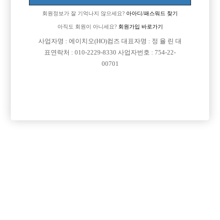
회원정보가 잘 기억나지 않으세요?
아아디/패스워드 찾기
아직도 회원이 아니세요?
회원가입 바로가기

면접지역
광주-서구
사업자명 : 에이치오(HO)컴즈 대표자명 : 정 율 린 대

주소
광주광역시 서구 시청로56번길 23, 3층(치평동)
표연락처 : 010-2229-8330 사업자번호 : 754-22-
00701

급여
TC 40,000원

모집연령
20세 ~ 35세

담당자1
탁은찬 실장
010-2661-9851

카카오톡

특징
당일지급
목록