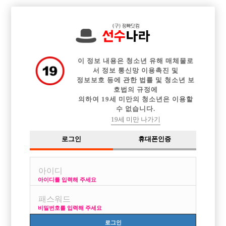

중빠 구인정보
아빠방 구인정보
웨이터 구인정보
전체 구인정보
이력서등록
이력서정보
커뮤니티
광고안내
이 정보 내용은 청소년 유해 매체물로
서 정보 통신망 이용촉진 및
정보보호 등에 관한 법률 및 청소년 보
호법의 규정에
의하여 19세 미만의 청소년은 이용할
수 없습니다.
19세 미만 나가기
로그인
휴대폰인증
[중빠] ■[New Open]부산 유일 중빠콜 돈 벌어가세요~■
박스명 :탑클래스

업소명 :채플린

아이디를 입력해 주세요
비밀번호를 입력해 주세요

면접지역
부산-동구
로그인