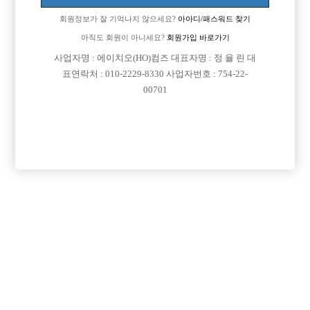

주소
부산광역시 부산진구 범일로 138, 지하1층(범천동)
회원정보가 잘 기억나지 않으세요?
아아디/패스워드 찾기

급여
시간 35,000원
아직도 회원이 아니세요?
회원가입 바로가기
사업자명 : 에이치오(HO)컴즈 대표자명 : 정 율 린 대

모집연령
20세 ~ 33세
표연락처 : 010-2229-8330 사업자번호 : 754-22-

담당자1
김범식
010-3941-6080
00701

카카오톡
as6080

특징
당일지급
숙식제공
초보가능
주말알바
목록