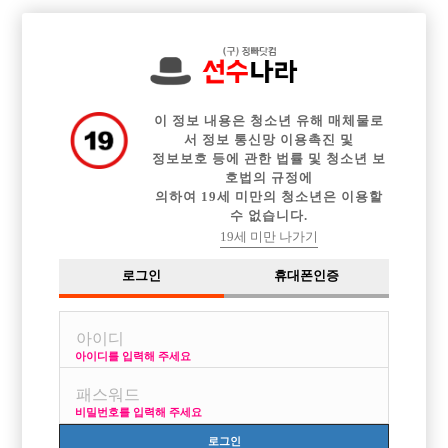

중빠 구인정보
아빠방 구인정보
웨이터 구인정보
전체 구인정보
이력서등록
이력서정보
커뮤니티
광고안내
이 정보 내용은 청소년 유해 매체물로
서 정보 통신망 이용촉진 및
정보보호 등에 관한 법률 및 청소년 보
호법의 규정에
의하여 19세 미만의 청소년은 이용할
수 없습니다.
19세 미만 나가기
로그인
휴대폰인증
[중빠] 전국 최다콜보유 오로지 멀티콜 전문 콜박스 !
박스명 :바디바디

업소명 :루트 157 (ROUTE 157)

아이디를 입력해 주세요
비밀번호를 입력해 주세요

면접지역
서울-종로구
로그인