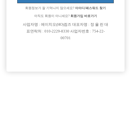

주소
서울특별시 종로구 종로 144-3, 지하1층 101호 (종
회원정보가 잘 기억나지 않으세요?
아아디/패스워드 찾기
로3가)
아직도 회원이 아니세요?
회원가입 바로가기

급여
월급 15,000,000원
사업자명 : 에이치오(HO)컴즈 대표자명 : 정 율 린 대
표연락처 : 010-2229-8330 사업자번호 : 754-22-

모집연령
20세 ~ 35세
00701

담당자1
강우혁 실장
010-2022-2882

카카오톡
kangwoo007

특징
당일지급
숙식제공
초보가능
주말알바
외모상관없음
목록