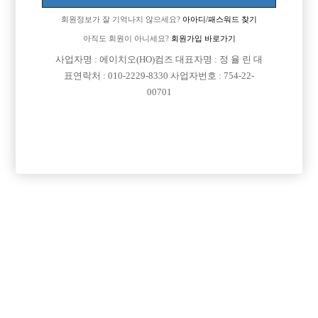
업소명 :여비서노래광장

회원정보가 잘 기억나지 않으세요?
아아디/패스워드 찾기
아직도 회원이 아니세요?
회원가입 바로가기
사업자명 : 에이치오(HO)컴즈 대표자명 : 정 율 린 대

면접지역
경기-안산시
표연락처 : 010-2229-8330 사업자번호 : 754-22-
00701

주소
경기도 안산시 단원구 고잔로 112, 지층 103, 104호
(고잔동, 신광프라자)

급여
TC 40,000원

모집연령
20세 ~ 39세

담당자1
홍석진
010-3355-5562

카카오톡

특징
당일지급
숙식제공
초보가능
외모상관없음
목록