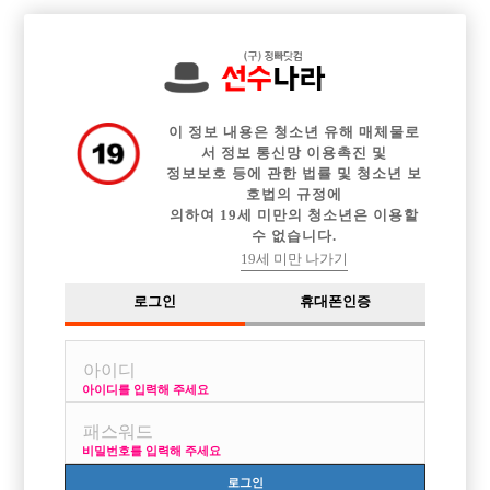

중빠 구인정보
아빠방 구인정보
웨이터 구인정보
전체 구인정보
이력서등록
이력서정보
커뮤니티
광고안내
이 정보 내용은 청소년 유해 매체물로
서 정보 통신망 이용촉진 및
정보보호 등에 관한 법률 및 청소년 보
호법의 규정에
의하여 19세 미만의 청소년은 이용할
수 없습니다.
19세 미만 나가기
로그인
휴대폰인증
아이디를 입력해 주세요
안산 최고의 박스 '선수'에서 숙식제공 당일지급 초보, 경
력 선수 모집!
비밀번호를 입력해 주세요
박스명 :선수

로그인