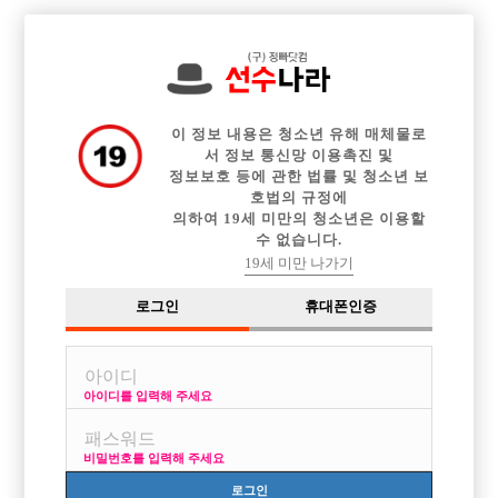

중빠 구인정보
아빠방 구인정보
웨이터 구인정보
전체 구인정보
이력서등록
이력서정보
커뮤니티
광고안내
이 정보 내용은 청소년 유해 매체물로
서 정보 통신망 이용촉진 및
정보보호 등에 관한 법률 및 청소년 보
호법의 규정에
의하여 19세 미만의 청소년은 이용할
수 없습니다.
19세 미만 나가기
로그인
휴대폰인증
아이디를 입력해 주세요
동대문구 ! 신나게 일하실 분 모집합니다.
박스명 :화이트

비밀번호를 입력해 주세요
업소명 :화이트

로그인