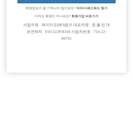
회원정보가 잘 기억나지 않으세요?
아아디/패스워드 찾기
아직도 회원이 아니세요?
회원가입 바로가기

면접지역
서울-동대문구
사업자명 : 에이치오(HO)컴즈 대표자명 : 정 율 린 대

주소
서울특별시 성동구 천호대로 432, 지1층 104호 (용
표연락처 : 010-2229-8330 사업자번호 : 754-22-
00701
답동)

급여
TC 35,000원

모집연령
20세 ~ 38세

담당자1
이승연 실장
010-6354-4465

카카오톡
sygag21

특징
당일지급
초보가능
목록