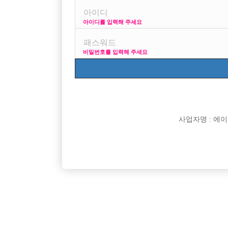

면접지역
아이디를 입력해 주세요

주소

급여
비밀번호를 입력해 주세요

모집연령

담당자

카카오톡

특징
사업자명 : 에이치오