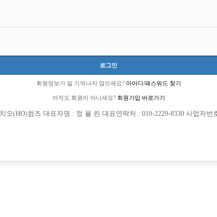
경기-안양시
경기도 안양시 동안구 관평로182번길 54 (관양동, 지하 01-1호)
당일 200,000원
20세 이상 무관
로그인
김기배 대표:010-4367-5140
tmdgml200
회원정보가 잘 기억나지 않으세요?
아아디/패스워드 찾기
당일지급
초보가능
주말알바
학생가능
외모상관없음
아직도 회원이 아니세요?
회원가입 바로가기
(HO)컴즈 대표자명 : 정 율 린 대표연락처 : 010-2229-8330 사업자번호 : 
목록