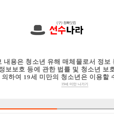
,000원입니다. 010-4367-5140 문자하세요!
인
웨이터 구인
이력서 정보
커뮤니티
보 내용은 청소년 유해 매체물로서 정보
정보보호 등에 관한 법률 및 청소년 보
의하여 19세 미만의 청소년은 이용할 
안양 최초 신생 오픈박스 히어로에서 의형제 및 무찡 및
19세 미만 나가기

박스명 :안양 히

업소명 :세븐노