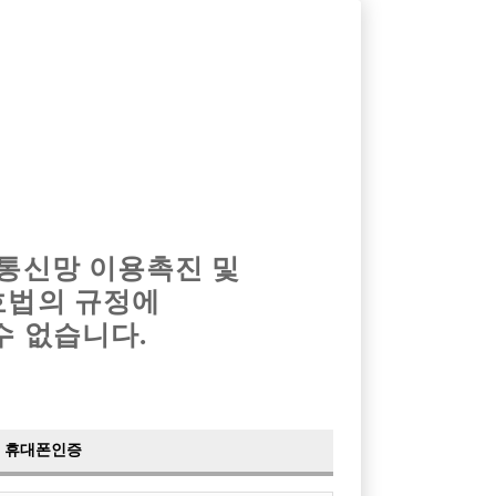
옴므알바
밤알바
회원가입
로그인
광고안내
이력서등록
마이페이지
 통신망 이용촉진 및
호법의 규정에
수 없습니다.
 인센을 맞춰드립니다.
어로
래주점
휴대폰인증