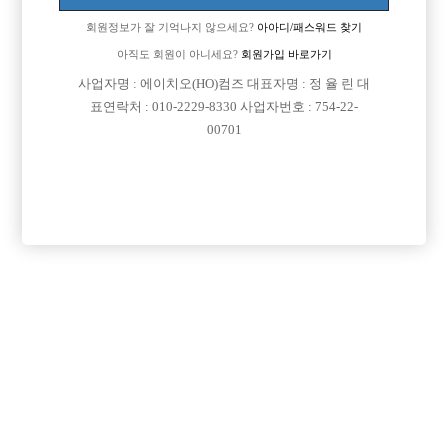
업소명 :여성시대

회원정보가 잘 기억나지 않으세요?
아아디/패스워드 찾기
아직도 회원이 아니세요?
회원가입 바로가기
사업자명 : 에이치오(HO)컴즈 대표자명 : 정 율 린 대

면접지역
경기-부천시
표연락처 : 010-2229-8330 사업자번호 : 754-22-
00701

주소
경기도 부천시 길주로 80, 205호~206호(상동, 로얄
타워)

급여
당일 300,000원

모집연령
20세 ~ 35세

담당자1
이승이 실장
010-9484-3031

카카오톡
gsmaledeity

특징
당일지급
초보가능
주말알바
외모상관없음
목록