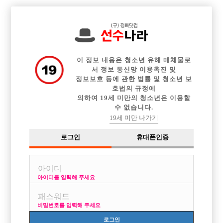

중빠 구인정보
아빠방 구인정보
웨이터 구인정보
전체 구인정보
이력서등록
이력서정보
커뮤니티
광고안내
이 정보 내용은 청소년 유해 매체물로
서 정보 통신망 이용촉진 및
정보보호 등에 관한 법률 및 청소년 보
호법의 규정에
의하여 19세 미만의 청소년은 이용할
수 없습니다.
19세 미만 나가기
로그인
휴대폰인증
아이디를 입력해 주세요
의정부 업소를 8년동안 지속적으로 피알 / 식구모집
박스명 :Fly

비밀번호를 입력해 주세요
업소명 :칸

로그인