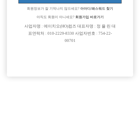
회원정보가 잘 기억나지 않으세요?
아아디/패스워드 찾기
아직도 회원이 아니세요?
회원가입 바로가기

면접지역
경기-의정부시
사업자명 : 에이치오(HO)컴즈 대표자명 : 정 율 린 대
표연락처 : 010-2229-8330 사업자번호 : 754-22-

주소
경기도 의정부시 신흥로 242 (의정부동)
00701

급여
TC 35,000원

모집연령
20세 ~ 45세

담당자1
정수빈 실장
010-8827-0139

카카오톡

특징
당일지급
숙식제공
초보가능
외모상관없음
목록