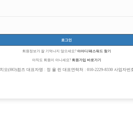
서울-강남구
서울특별시 강남구 테헤란로70길 16 (대치동,지하1층)
TC 50,000원
20세 ~ 32세
로그인
염동윤 실장:010-8412-3578
회원정보가 잘 기억나지 않으세요?
아아디/패스워드 찾기
ydy8330
아직도 회원이 아니세요?
회원가입 바로가기
당일지급
(HO)컴즈 대표자명 : 정 율 린 대표연락처 : 010-2229-8330 사업자번호 : 
목록