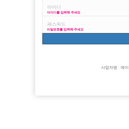

면접지역
아이디를 입력해 주세요

주소

급여
비밀번호를 입력해 주세요

모집연령

담당자

카카오톡

특징
사업자명 : 에이치오