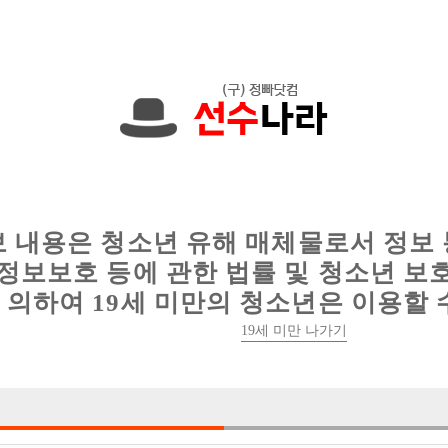
니다. 010-8412-3578 문자하세요!
인
웨이터 구인
이력서 정보
커뮤니티
보 내용은 청소년 유해 매체물로서 정보
정보보호 등에 관한 법률 및 청소년 보
의하여 19세 미만의 청소년은 이용할 
[TC 5만원으로 인상] 강남 히든에서 일하실 선수
19세 미만 나가기

박스명 :히든

업소명 :사라있네