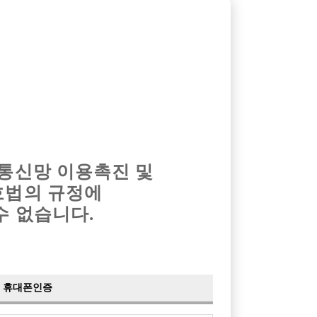
옴므알바
밤알바
회원가입
로그인
광고안내
이력서등록
마이페이지
 통신망 이용촉진 및
호법의 규정에
수 없습니다.
 가족 구해용!
휴대폰인증