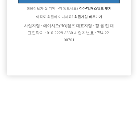

면접지역
서울-종로구
회원정보가 잘 기억나지 않으세요?
아아디/패스워드 찾기

아직도 회원이 아니세요?
회원가입 바로가기
주소
서울특별시 종로구 돈화문로11길 30, 2층 201호 (낙
사업자명 : 에이치오(HO)컴즈 대표자명 : 정 율 린 대
원동)
표연락처 : 010-2229-8330 사업자번호 : 754-22-

급여
월급 15,000,000원
00701

모집연령
20세 ~ 37세

담당자1
강진혁 실장
010-8567-3993

카카오톡
okbare001

특징
당일지급
숙식제공
초보가능
주말알바
외모상관없음
목록