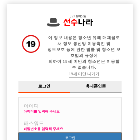

중빠 구인정보
아빠방 구인정보
웨이터 구인정보
전체 구인정보
이력서등록
이력서정보
커뮤니티
광고안내
이 정보 내용은 청소년 유해 매체물로
서 정보 통신망 이용촉진 및
정보보호 등에 관한 법률 및 청소년 보
호법의 규정에
의하여 19세 미만의 청소년은 이용할
수 없습니다.
19세 미만 나가기
로그인
휴대폰인증
[중빠] 잘나가는 종합 멀티바 PLUS U 에서 선수 모집합니
다!
박스명 :플러스유

아이디를 입력해 주세요
업소명 :테라

비밀번호를 입력해 주세요
로그인