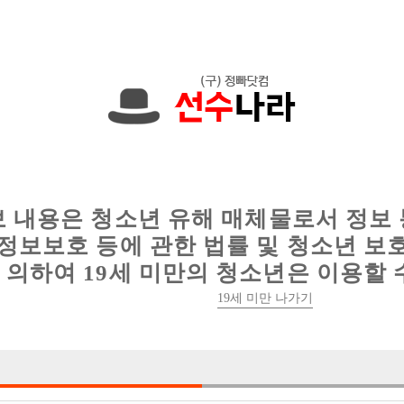
입니다. 010-4454-5453 문자하세요!
인
웨이터 구인
이력서 정보
커뮤니티
보 내용은 청소년 유해 매체물로서 정보
정보보호 등에 관한 법률 및 청소년 보
의하여 19세 미만의 청소년은 이용할 
신궁전에서 가족같은 직원분들 모집합니다
19세 미만 나가기

박스명 :궁전

업소명 :궁전(미