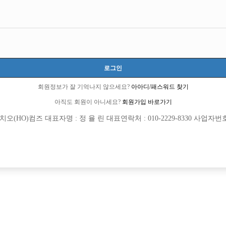
서울-관악구
서울특별시 관악구 봉천로12길 49(신림동)
시간 35,000원
20세 ~ 39세
로그인
홍민수 사장:010-4454-5453
nsk7
회원정보가 잘 기억나지 않으세요?
아아디/패스워드 찾기
당일지급
초보가능
주말알바
아직도 회원이 아니세요?
회원가입 바로가기
(HO)컴즈 대표자명 : 정 율 린 대표연락처 : 010-2229-8330 사업자번호 : 
목록