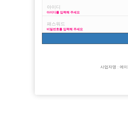

면접지역
아이디를 입력해 주세요

주소

급여
비밀번호를 입력해 주세요

모집연령

담당자

카카오톡

특징
사업자명 : 에이치오