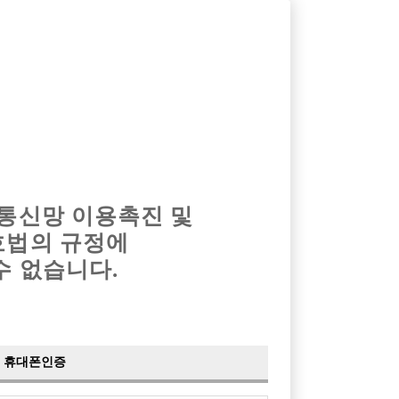
옴므알바
밤알바
회원가입
로그인
광고안내
이력서등록
마이페이지
 통신망 이용촉진 및
호법의 규정에
수 없습니다.
.^^
남클럽)
휴대폰인증