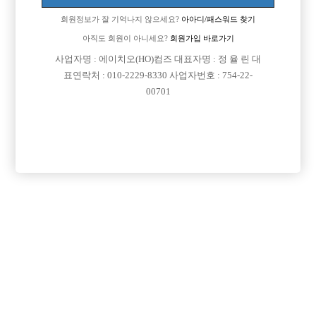
회원정보가 잘 기억나지 않으세요?
아아디/패스워드 찾기
아직도 회원이 아니세요?
회원가입 바로가기

면접지역
경기-안산시
사업자명 : 에이치오(HO)컴즈 대표자명 : 정 율 린 대
표연락처 : 010-2229-8330 사업자번호 : 754-22-

주소
경기도 안산시 단원구 고잔1길 49 310호 (고잔동,
00701
운암빌딩)

급여
TC 40,000원

모집연령
20세 이상 무관

담당자1
박수철 실장
010-5827-7743

카카오톡
nalnare7743

특징
선불가능
당일지급
숙식제공
초보가능
주말알바
도박금지
학생가능
외모상관없음
목록