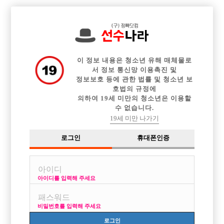

중빠 구인정보
아빠방 구인정보
웨이터 구인정보
전체 구인정보
이력서등록
이력서정보
커뮤니티
광고안내
이 정보 내용은 청소년 유해 매체물로
서 정보 통신망 이용촉진 및
정보보호 등에 관한 법률 및 청소년 보
호법의 규정에
의하여 19세 미만의 청소년은 이용할
수 없습니다.
19세 미만 나가기
로그인
휴대폰인증
아이디를 입력해 주세요
숙소 / TC4만 / TOP중에 TOP / 선수 모셔요 ^^
박스명 :안산 TOP

비밀번호를 입력해 주세요
업소명 :개구리노래광장

로그인