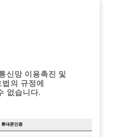
옴므알바
밤알바
회원가입
로그인
광고안내
이력서등록
마이페이지
 통신망 이용촉진 및
호법의 규정에
수 없습니다.
요~
빵
빵
휴대폰인증