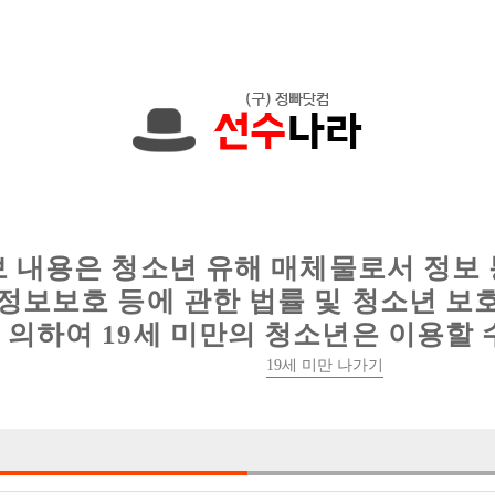
00원입니다. 010-6420-7029 문자하세요!
인
웨이터 구인
이력서 정보
커뮤니티
보 내용은 청소년 유해 매체물로서 정보
정보보호 등에 관한 법률 및 청소년 보
의하여 19세 미만의 청소년은 이용할 
성남 최다콜보유 헤븐에서 선수 구해
19세 미만 나가기

박스명 :탑 노래

업소명 :탑 노래