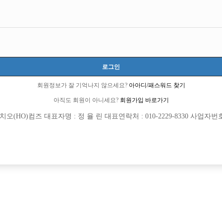
경기-성남시
경기도 성남시 수정구 산성대로255번길 8-14, 지층 (신흥동)
시간 35,000원
20세 이상 무관
로그인
이영재 실장:010-6420-7029
회원정보가 잘 기억나지 않으세요?
아아디/패스워드 찾기
ldh3350
아직도 회원이 아니세요?
회원가입 바로가기
당일지급
초보가능
도박금지
(HO)컴즈 대표자명 : 정 율 린 대표연락처 : 010-2229-8330 사업자번호 : 
목록