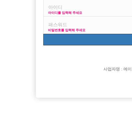

면접지역
아이디를 입력해 주세요

주소

급여
비밀번호를 입력해 주세요

모집연령

담당자

카카오톡

특징
사업자명 : 에이치오