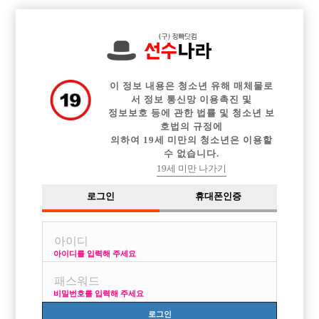

중빠 구인정보
아빠방 구인정보
웨이터 구인정보
전체 구인정보
이력서등록
이력서정보
커뮤니티
광고안내
이 정보 내용은 청소년 유해 매체물로
서 정보 통신망 이용촉진 및
정보보호 등에 관한 법률 및 청소년 보
호법의 규정에
의하여 19세 미만의 청소년은 이용할
수 없습니다.
19세 미만 나가기
로그인
휴대폰인증
아이디를 입력해 주세요
010-6666-2113 평균 50방 선수급구 모집중!
박스명 :일기장

비밀번호를 입력해 주세요
업소명 :일기장

로그인