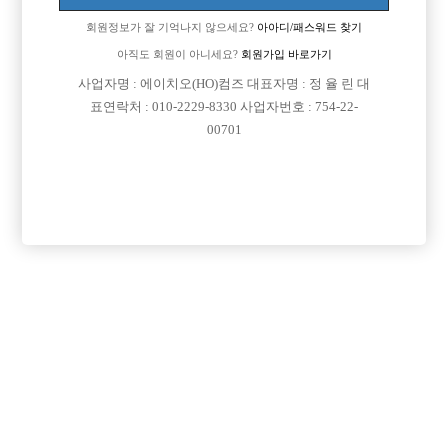
회원정보가 잘 기억나지 않으세요?
아아디/패스워드 찾기
아직도 회원이 아니세요?
회원가입 바로가기

면접지역
서울-송파구
사업자명 : 에이치오(HO)컴즈 대표자명 : 정 율 린 대

주소
서울특별시 송파구 오금로 11길 27, 2층(방이동)
표연락처 : 010-2229-8330 사업자번호 : 754-22-
00701

급여
TC 40,000원

모집연령
20세 ~ 37세

담당자1
김태일 실장
010-6666-2113

카카오톡
MODEL2113

특징
당일지급
초보가능
목록