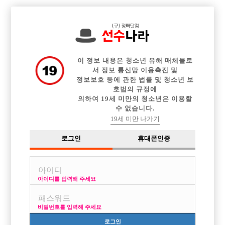

중빠 구인정보
아빠방 구인정보
웨이터 구인정보
전체 구인정보
이력서등록
이력서정보
커뮤니티
광고안내
이 정보 내용은 청소년 유해 매체물로
서 정보 통신망 이용촉진 및
정보보호 등에 관한 법률 및 청소년 보
호법의 규정에
의하여 19세 미만의 청소년은 이용할
수 없습니다.
19세 미만 나가기
로그인
휴대폰인증
아이디를 입력해 주세요
잠실 송파 최강 SIX에서 선수분들 모집합니다
박스명 :일기장

비밀번호를 입력해 주세요
업소명 :일기장

로그인