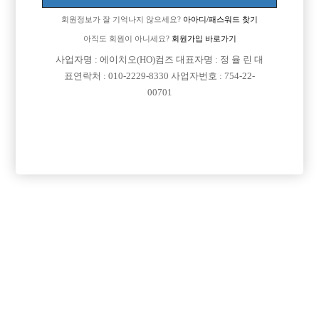
회원정보가 잘 기억나지 않으세요?
아아디/패스워드 찾기
아직도 회원이 아니세요?
회원가입 바로가기

면접지역
서울-송파구
사업자명 : 에이치오(HO)컴즈 대표자명 : 정 율 린 대

주소
서울특별시 송파구 오금로 11길 27, 2층(방이동)
표연락처 : 010-2229-8330 사업자번호 : 754-22-
00701

급여
시간 40,000원

모집연령
20세 이상 무관

담당자1
조 국 실장
010-6296-4746

카카오톡

특징
당일지급
초보가능
주말알바
학생가능
외모상관없음
목록