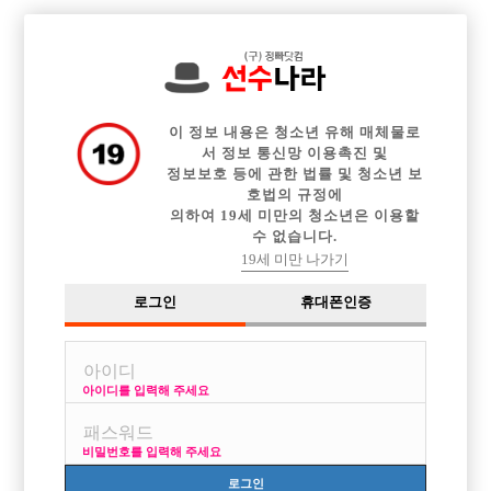

중빠 구인정보
아빠방 구인정보
웨이터 구인정보
전체 구인정보
이력서등록
이력서정보
커뮤니티
광고안내
이 정보 내용은 청소년 유해 매체물로
서 정보 통신망 이용촉진 및
정보보호 등에 관한 법률 및 청소년 보
호법의 규정에
의하여 19세 미만의 청소년은 이용할
수 없습니다.
19세 미만 나가기
로그인
휴대폰인증
아이디를 입력해 주세요
김포 돈 잘버는 박스 비스트에서 선수 모집합니다
박스명 :미녀노래짱

비밀번호를 입력해 주세요
업소명 :미녀노래짱

로그인