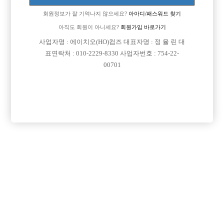
회원정보가 잘 기억나지 않으세요?
아아디/패스워드 찾기
아직도 회원이 아니세요?
회원가입 바로가기

면접지역
경기-김포시
사업자명 : 에이치오(HO)컴즈 대표자명 : 정 율 린 대
표연락처 : 010-2229-8330 사업자번호 : 754-22-

주소
경기도 김포시 김포한강9로75번길 190, 이너매스한
00701
강 412호 (구래동)

급여
TC 35,000원

모집연령
20세 ~ 35세

담당자1
최순렬 실장
010-7618-5838

카카오톡
aura5838

특징
당일지급
숙식제공
초보가능
목록