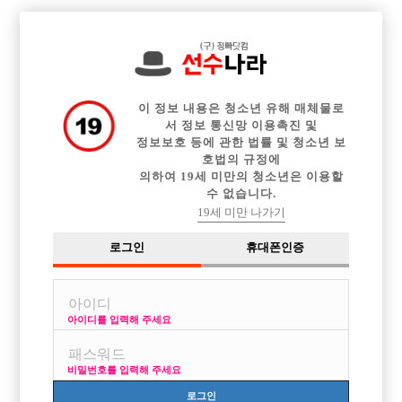

중빠 구인정보
아빠방 구인정보
웨이터 구인정보
전체 구인정보
이력서등록
이력서정보
커뮤니티
광고안내
이 정보 내용은 청소년 유해 매체물로
서 정보 통신망 이용촉진 및
정보보호 등에 관한 법률 및 청소년 보
호법의 규정에
의하여 19세 미만의 청소년은 이용할
수 없습니다.
19세 미만 나가기
로그인
휴대폰인증
아이디를 입력해 주세요
남양주 / 경기 / 서울 지역 1위 콜박스 스타에서 선수분들
모셔갑니다~
비밀번호를 입력해 주세요
박스명 :스타

로그인