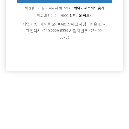
업소명 :토크뮤직타운 1호점

회원정보가 잘 기억나지 않으세요?
아아디/패스워드 찾기
아직도 회원이 아니세요?
회원가입 바로가기
사업자명 : 에이치오(HO)컴즈 대표자명 : 정 율 린 대

면접지역
경기-남양주시
표연락처 : 010-2229-8330 사업자번호 : 754-22-
00701

주소
경기도 남양주시 늘을2로 26, 309호(호평동, 메인씨
네마타워)

급여
TC 50,000원

모집연령
20세 ~ 40세

담당자1
최원명 실장
010-9350-7597

카카오톡

특징
초보가능
주말알바
학생가능
외모상관없음
목록