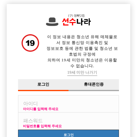

중빠 구인정보
아빠방 구인정보
웨이터 구인정보
전체 구인정보
이력서등록
이력서정보
커뮤니티
광고안내
이 정보 내용은 청소년 유해 매체물로
서 정보 통신망 이용촉진 및
정보보호 등에 관한 법률 및 청소년 보
호법의 규정에
의하여 19세 미만의 청소년은 이용할
수 없습니다.
19세 미만 나가기
로그인
휴대폰인증
아이디를 입력해 주세요
인천 콜수·직원복지 no.1 뉴페이스에서 선수 모집합니다
*웨이터 급구
비밀번호를 입력해 주세요
박스명 :뉴페이스

로그인