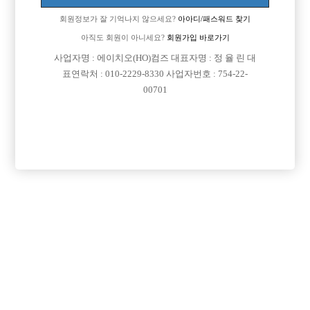
업소명 :텐프로

회원정보가 잘 기억나지 않으세요?
아아디/패스워드 찾기
아직도 회원이 아니세요?
회원가입 바로가기
사업자명 : 에이치오(HO)컴즈 대표자명 : 정 율 린 대

면접지역
인천-남동구
표연락처 : 010-2229-8330 사업자번호 : 754-22-
00701

주소
인천광역시 남동구 남동대로 920, 7층 (간석동)

급여
TC 30,000원

모집연령
20세 ~ 40세

담당자1
주영남 실장
010-5725-8973

카카오톡

특징
당일지급
숙식제공
초보가능
주말알바
목록