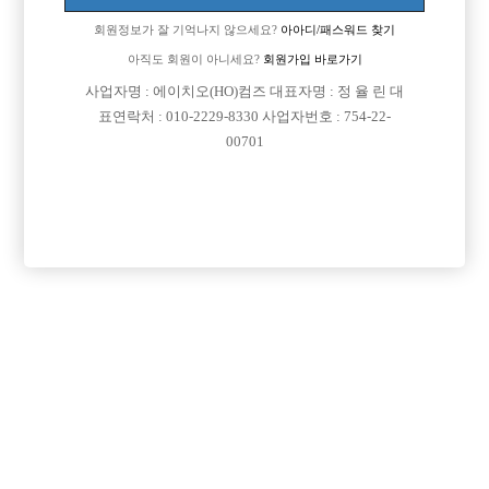
회원정보가 잘 기억나지 않으세요?
아아디/패스워드 찾기
아직도 회원이 아니세요?
회원가입 바로가기
검색
전체보기
사업자명 : 에이치오(HO)컴즈 대표자명 : 정 율 린 대
표연락처 : 010-2229-8330 사업자번호 : 754-22-
00701
광고신청

제목
지역
처음
1
2
3
4
5
6
7
8
9
10
다음
맨끝
이용약관
개인정보
고객센터
체불사업주
취급방침
명단공개