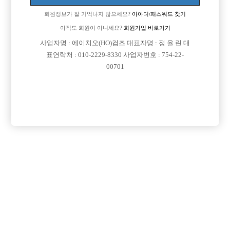
제목

초잇
2026-06-08
회원정보가 잘 기억나지 않으세요?
아아디/패스워드 찾기
경기도 안산 선수 구합니다^^
아직도 회원이 아니세요?
회원가입 바로가기

노노노
2026-05-31
사업자명 : 에이치오(HO)컴즈 대표자명 : 정 율 린 대
서울 중구 선수모집
표연락처 : 010-2229-8330 사업자번호 : 754-22-
00701

부천여성
2026-03-24
인천,부천 가게 보도 다 있습니다. 선수 급구 합니다.
시대

월사
2025-12-17
장안동 큐브 오세요 일은 많은데 일제대로 배우실분 연락 주세

뉴페가을
요 (6월 무찡 이벤트)
2025-11-16
의정부 뉴페이스
1

인천놈놈
2025-10-09
선수구합니다
놈

허군
2025-07-07
대전웨이터@
1

대가태석
2025-04-30