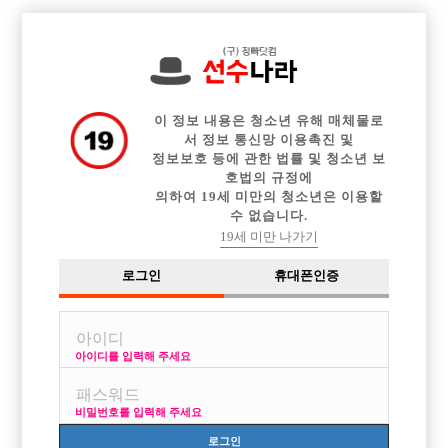

전체 구인정보
중빠 구인정보
아빠방 구인정보
웨이터 구인정보
이력서등록
이력서정보
커뮤니티
광고안내
이 정보 내용은 청소년 유해 매체물로
서 정보 통신망 이용촉진 및
정보보호 등에 관한 법률 및 청소년 보
호법의 규정에
의하여 19세 미만의 청소년은 이용할
수 없습니다.
19세 미만 나가기
로그인
휴대폰인증
아이디를 입력해 주세요
자유게시판
선수경험담
박스/업소추천
ㅉㄹㅅ
비밀번호를 입력해 주세요
글쓴이
날짜
로그인