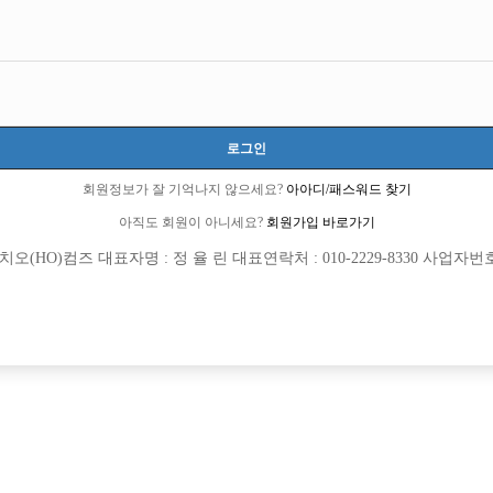
제목
간입니다.
로그인
회원정보가 잘 기억나지 않으세요?
아아디/패스워드 찾기
아직도 회원이 아니세요?
회원가입 바로가기
(HO)컴즈 대표자명 : 정 율 린 대표연락처 : 010-2229-8330 사업자번호 : 
기해봅니다
금한 분들 재미삼아 보세요
빠 선수 썰 아님)