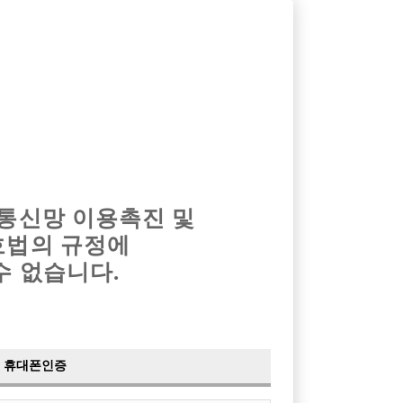
옴므알바
밤알바
회원가입
로그인
광고안내
이력서등록
마이페이지
 통신망 이용촉진 및
호법의 규정에
수 없습니다.
휴대폰인증
ㄹㅅ