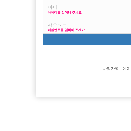
번호
아이디를 입력해 주세요
1411
[공지]
선수나라 선수 전용 선수경험담 공
1471
서울 선수 급구 !!
비밀번호를 입력해 주세요
1433
늦은 시작 선수 4년차 솔직경험담
4
1430
선수구합니다
1414
전직호빠선수가 쓰는 호빠썰
사업자명 : 에이치오
1413
4년전 호빠 웨이터 일했던 이야기.ssul
1412
20대초중반 개념없이 호빠에서 일했던 얘
1410
[펌]호스트빠(호빠)가 어찌 돌아가는지 궁
1409
[펌]전직 호빠 선수가 쓰는 호빠썰
1408
4 년 전 호빠 웨이터 일했던 이야기.ssul (호