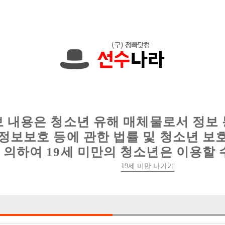
에서는 현재
1091건
의 채용정보와
6012건
의 이력서가 등록되어 있
인
웨이터 구인
이력서 정보
커뮤니티
보 내용은 청소년 유해 매체물로서 정보
정보보호 등에 관한 법률 및 청소년 보
의하여 19세 미만의 청소년은 이용할 
19세 미만 나가기
험담
박스/업소추천
ㅉ