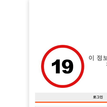
호빠, 중빠, 아빠방 구인구직을 12년 넘게 제공해온 선수나라
습니다.
전체 구인정보
중빠 구인
아빠방 구
이 정
로그인