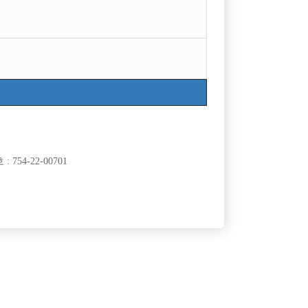
754-22-00701
클럽]
[여성전용클럽]
라
엠비(MB)
찡이벤트 진
성남 분당권 독점 시간당 60,000원 무찡대 숙소제공
50,000원
경기-성남시
시간
60,000원
소/대박스 환영!
클럽]
[여성전용클럽]
표
37.5도