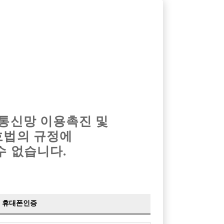
옴므알바
밤알바
회원가입
로그인
광고안내
이력서등록
마이페이지
 통신망 이용촉진 및
호법의 규정에
›
최신
공지사항
더보기
수 없습니다.
›
사이트 점검 안내
2024-05-16
›
이력서 열람 서비스 제공
2023-10-10
›
선수나라 일부 기능 업데이트
2023-09-14
›
선수나라 마지막 이벤트
2022-04-29
휴대폰인증