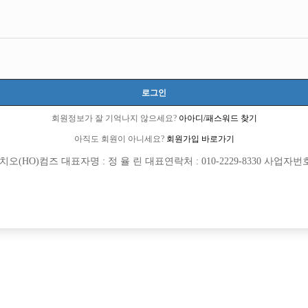
로그인
회원정보가 잘 기억나지 않으세요?
아아디/패스워드 찾기
아직도 회원이 아니세요?
회원가입 바로가기
(HO)컴즈 대표자명 : 정 율 린 대표연락처 : 010-2229-8330 사업자번호 : 
[여성전용클럽]
[여성전용
메이드(MADE)
티아
의 아빠방 베스트에서 선수 모집합니다.
강북 전체 콜1등 선수모집 초보환영 무
동구
시간
50,000원
서울-강북구
시간
행중
[여성전용클럽]
[여성전용
초콜릿노래광장
느낌