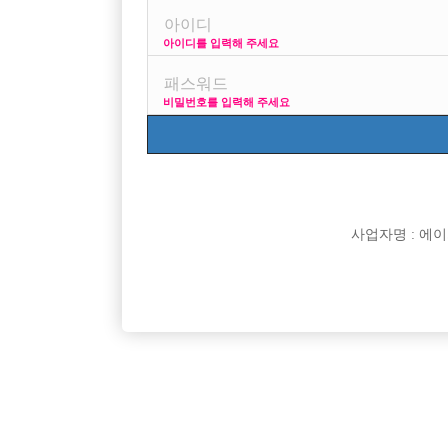
아이디를 입력해 주세요
프리미엄 광고
사이즈 걱정 말
비밀번호를 입력해 주세요
VIP 구인정보
170 + 깔창 = 1
사업자명 : 에이치오
[여성전용클럽]
오퍼스(Opus)
[중빠] 첫출근 정착 지원금 / 현금 100만원 이벤트
인천 최고
서울-종로구
시간
50,000원
인천-남
[여성전용클럽]
승리노래바