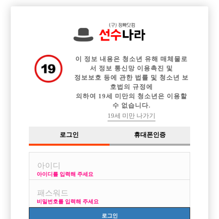

전체 구인정보
중빠 구인정보
아빠방 구인정보
웨이터 구인정보
이력서등록
이력서정보
커뮤니티
광고안내
이 정보 내용은 청소년 유해 매체물로
서 정보 통신망 이용촉진 및
정보보호 등에 관한 법률 및 청소년 보
호법의 규정에
의하여 19세 미만의 청소년은 이용할
수 없습니다.
19세 미만 나가기
로그인
휴대폰인증
아이디를 입력해 주세요
비밀번호를 입력해 주세요
로그인