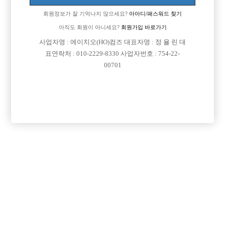
회원정보가 잘 기억나지 않으세요?
아아디/패스워드 찾기
아직도 회원이 아니세요?
회원가입 바로가기
사업자명 : 에이치오(HO)컴즈 대표자명 : 정 율 린 대
표연락처 : 010-2229-8330 사업자번호 : 754-22-
00701
프리미엄 광고
VIP 구인정보
경기-성남시
인천-미추홀구
충남-천안시