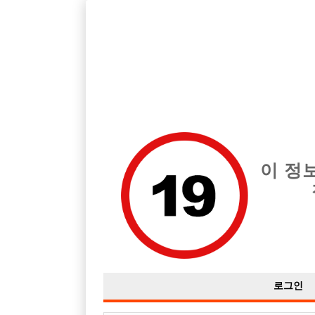
호빠, 중빠, 아빠방 구인구직을 12년 넘게 제공해온 선수나라
습니다.
전체 구인정보
중빠 구인
아빠방 구
이 정
로그인