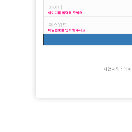
아이디를 입력해 주세요
프리미엄 광고
사이즈
비밀번호를 입력해 주세요
VIP 구인정보
170 + 깔창 = 180
사업자명 : 에이치오
[여성전용클럽]
써니노래
당일지급! 20.30.40대까지 연령별. 초보환영 .경력환
[중빠] 첫
인천-부평구
시간
50,000원
서울-종
영. 함께 일할 분들을 모십니다.
[여성전용클럽]
아우라