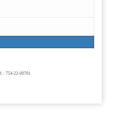
754-22-00701
클럽]
[여성전용클럽]
술마시는 클럽
께 일 할 가
남양주, 구리 콜 1위 박스 H에서 선수 구합니다. TC
50,000원
경기-남양주시
TC
50,000원
5만원
클럽]
[여성전용클럽]
드
맹꽁이