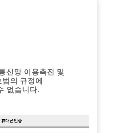
옴므알바
밤알바
회원가입
로그인
광고안내
이력서등록
마이페이지
 통신망 이용촉진 및
호법의 규정에
›
최신
공지사항
더보기
수 없습니다.
›
사이트 점검 안내
2024-05-16
›
이력서 열람 서비스 제공
2023-10-10
›
선수나라 일부 기능 업데이트
2023-09-14
›
선수나라 마지막 이벤트
2022-04-29
휴대폰인증