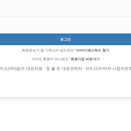
로그인
회원정보가 잘 기억나지 않으세요?
아아디/패스워드 찾기
아직도 회원이 아니세요?
회원가입 바로가기
(HO)컴즈 대표자명 : 정 율 린 대표연락처 : 010-2229-8330 사업자번호 : 
[여성전용클럽]
[여성전용
오퍼스(Opus)
부킹
출근 정착 지원금 / 현금 100만원 이벤트
초보환영! 당일지급! 의정부 구찌에서 함
로구
시간
50,000원
경기-의정부시
TC
족을 찾습니다
[여성전용클럽]
[여성전용
주식회사 뉴유앤미
신밧