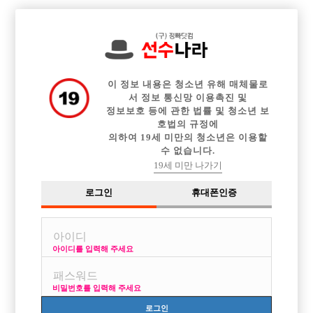

전체 구인정보
중빠 구인정보
아빠방 구인정보
웨이터 구인정보
이력서등록
이력서정보
커뮤니티
광고안내
이 정보 내용은 청소년 유해 매체물로
서 정보 통신망 이용촉진 및
정보보호 등에 관한 법률 및 청소년 보
호법의 규정에
의하여 19세 미만의 청소년은 이용할
수 없습니다.
19세 미만 나가기
로그인
휴대폰인증
아이디를 입력해 주세요
비밀번호를 입력해 주세요
로그인