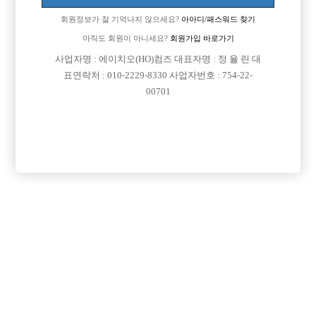
회원정보가 잘 기억나지 않으세요?
아아디/패스워드 찾기
아직도 회원이 아니세요?
회원가입 바로가기
사업자명 : 에이치오(HO)컴즈 대표자명 : 정 율 린 대
표연락처 : 010-2229-8330 사업자번호 : 754-22-
00701
프리미엄 광고
VIP 구인정보
서울-종로구
충남-천안시
경기-남양주시