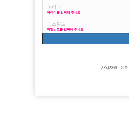
아이디를 입력해 주세요
프리미엄 광고
사이즈 걱정 말고 연락부
비밀번호를 입력해 주세요
VIP 구인정보
170 + 깔창 = 180
사업자명 : 에이치오
[여성전용클럽]
밀크노래바
파주 1번박스 YG/초보환영/당일지급
★ 강북 
경기-파주시
TC
50,000원
서울-강
[여성전용클럽]
일공팔(108)