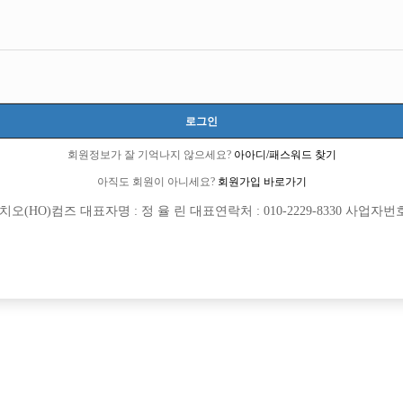
터
로그인
회원정보가 잘 기억나지 않으세요?
아아디/패스워드 찾기
아직도 회원이 아니세요?
회원가입 바로가기
(HO)컴즈 대표자명 : 정 율 린 대표연락처 : 010-2229-8330 사업자번호 : 
[여성전용클럽]
[여성전용
크크
크리스탈노
수유 노원 1등 정통박스 선수모집 ★
콜터지는 인천 1등 박스 KENZO 에서 
북구
TC
50,000원
인천-미추홀구
TC
다
[여성전용클럽]
[여성전용
에스(S)라인 노래클럽
메이드(M