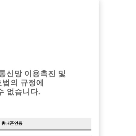
옴므알바
밤알바
회원가입
로그인
광고안내
이력서등록
마이페이지
 통신망 이용촉진 및
호법의 규정에
›
최신
공지사항
더보기
수 없습니다.
›
사이트 점검 안내
2024-05-16
›
이력서 열람 서비스 제공
2023-10-10
›
선수나라 일부 기능 업데이트
2023-09-14
›
선수나라 마지막 이벤트
2022-04-29
휴대폰인증