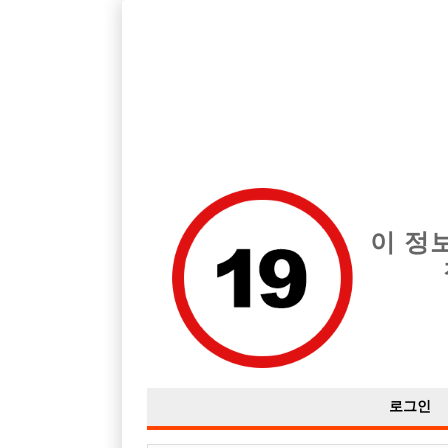
호빠, 중빠, 아빠방 구인구직을 12년 넘게 제공해온 선수나라
습니다.
전체 구인정보
중빠 구인
아빠방 구
이 정
로그인