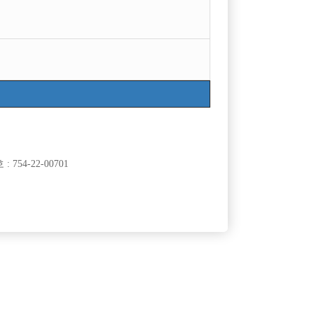
754-22-00701
클럽]
[여성전용클럽]
래타운
주흥노래짱
선수 모십니
<선수 급구>성남/분당 독점1등 블랙박스에서 가족
50,000원
경기-성남시
TC
50,000원
같은 선수분들 모집합니다 !!
클럽]
[여성전용클럽]
ADE)
37.5도