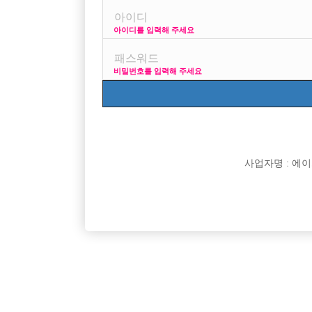
아이디를 입력해 주세요
비밀번호를 입력해 주세요
박스명
강북 H
강북 1등박스 H. <초
비스트 노아박스
수원 비스트 노아박스
사업자명 : 에이치오
잠실 에이스
잠실 ACE에서 같이 
Enso 엔쏘
대림 노찡 최고복지 
G2 (M2)
[중빠] 종로 M2 사장
리치
신림호빠 리치 선수 모
명작
[선수 급구] 안양 no.
MADE
[중빠]★ 종로 10년