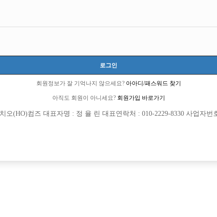
모집내용
로그인
보 환영> <투잡,주말반 가능> <1등 박스>
회원정보가 잘 기억나지 않으세요?
아아디/패스워드 찾기
아직도 회원이 아니세요?
회원가입 바로가기
(HO)컴즈 대표자명 : 정 율 린 대표연락처 : 010-2229-8330 사업자번호 : 
일하실 식구분들 모셔요
박스에서 선수님들 모십니다 구디 영등포 신길 가리봉 …
 직속 운영하는 박스
십니다!!!
1 명작 [초보 환영]
차 실장이야기★