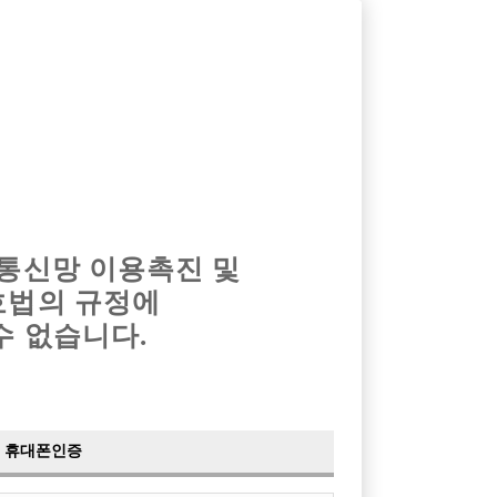
옴므알바
밤알바
회원가입
로그인
광고안내
이력서등록
마이페이지
 통신망 이용촉진 및
호법의 규정에
수 없습니다.
휴대폰인증
검색
전체보기