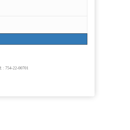

광고신청
지역
급여
서울강북구
50,000
TC
경기수원시
60,000
시간
754-22-00701
서울송파구
60,000
TC
서울관악구
50,000
TC
서울종로구
50,000
시간
서울관악구
50,000
TC
경기안양시
50,000
시간
서울종로구
15,000,000
월급