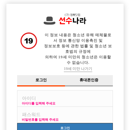

전체 구인정보
중빠 구인정보
웨이터 구인정보
아빠방 구인정보
이력서등록
이력서정보
커뮤니티
광고안내
이 정보 내용은 청소년 유해 매체물로
서 정보 통신망 이용촉진 및
정보보호 등에 관한 법률 및 청소년 보
호법의 규정에
의하여 19세 미만의 청소년은 이용할
수 없습니다.
19세 미만 나가기
로그인
휴대폰인증
아이디를 입력해 주세요
● 인 천 제 비 들 모 여 라 ● ​인천 / 부평 / 부천 ALL콜,픽업
박스명 :부평 제비방

비밀번호를 입력해 주세요
업소명 :커플

로그인