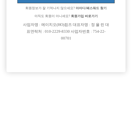
회원정보가 잘 기억나지 않으세요?
아아디/패스워드 찾기
아직도 회원이 아니세요?
회원가입 바로가기

면접지역
인천-미추홀구
사업자명 : 에이치오(HO)컴즈 대표자명 : 정 율 린 대
표연락처 : 010-2229-8330 사업자번호 : 754-22-

주소
인천광역시 미추홀구 경인로435번길 34, 지하 1층
00701

급여
시간 50,000원

모집연령
20세 ~ 50세

담당자1
송수환 실장
010-6251-2999

카카오톡
AURA810719

특징
당일지급
숙식제공
초보가능
주말알바
학생가능
외모상관없음
목록