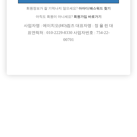
회원정보가 잘 기억나지 않으세요?
아아디/패스워드 찾기
아직도 회원이 아니세요?
회원가입 바로가기
검색
전체보기
사업자명 : 에이치오(HO)컴즈 대표자명 : 정 율 린 대
표연락처 : 010-2229-8330 사업자번호 : 754-22-
00701
광고신청

제목
지역
인천미추홀구
인천 주안 눌러
인천 주안1번/ 콜 최소 30개보장/ 콜에 진심인박스
서울강북구
강북 H
강북 1등박스 H. <초보 환영> <투잡,주말반 가능> <1등 박스>
경기수원시
비스트 노아박스
수원 비스트 노아박스
서울송파구
잠실 에이스
잠실 ACE에서 같이 일하실 식구분들 모셔요