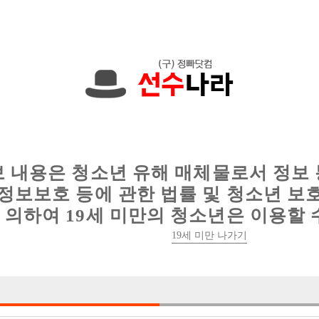
,000원입니다. 010-3881-4577 문자하세요!
인
웨이터 구인
이력서 정보
커뮤니티
보 내용은 청소년 유해 매체물로서 정보
정보보호 등에 관한 법률 및 청소년 보
의하여 19세 미만의 청소년은 이용할 
[중빠] ■평일기준■초이스50개이상!■"YouTub
19세 미만 나가기

박스명 :당일50

업소명 :지2