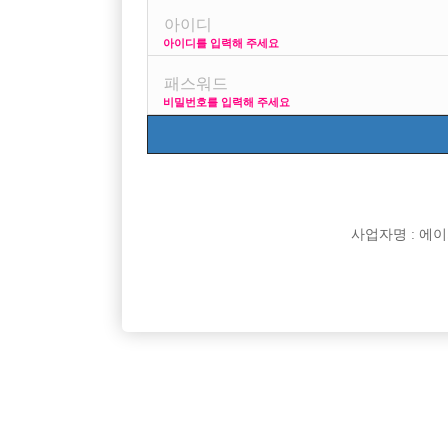

면접지역
아이디를 입력해 주세요

주소

급여
비밀번호를 입력해 주세요

모집연령

담당자

카카오톡

특징
사업자명 : 에이치오