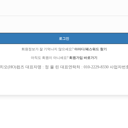
서울-종로구
서울특별시 종로구 삼일대로30길 21 (낙원동,종로오피스텔 지하 1층 117호)
월급 15,000,000원
20세 이상 무관
로그인
윤수영 실장 :010-3881-4577
회원정보가 잘 기억나지 않으세요?
아아디/패스워드 찾기
maid777
아직도 회원이 아니세요?
회원가입 바로가기
당일지급
숙식제공
초보가능
주말알바
학생가능
외모상관없음
(HO)컴즈 대표자명 : 정 율 린 대표연락처 : 010-2229-8330 사업자번호 : 
목록