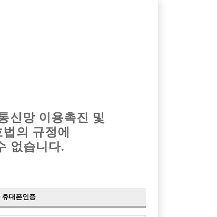
옴므알바
밤알바
회원가입
로그인
광고안내
이력서등록
마이페이지
 통신망 이용촉진 및
호법의 규정에
수 없습니다.
e운영"대기없음"
휴대폰인증