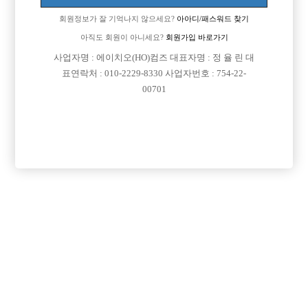
회원정보가 잘 기억나지 않으세요?
아아디/패스워드 찾기
아직도 회원이 아니세요?
회원가입 바로가기
검색
전체보기
사업자명 : 에이치오(HO)컴즈 대표자명 : 정 율 린 대
표연락처 : 010-2229-8330 사업자번호 : 754-22-
00701
광고신청

제목
지역
서울관악구
리치
신림호빠 리치 선수 모십니다!!!
경기안양시
명작
[선수 급구] 안양 no.1 명작 [초보 환영]
서울종로구
MADE
[중빠]★ 종로 10년차 실장이야기★
인천서구
피규어
인천 서구 전부원콜 인천 내 가장 큰 대형박스