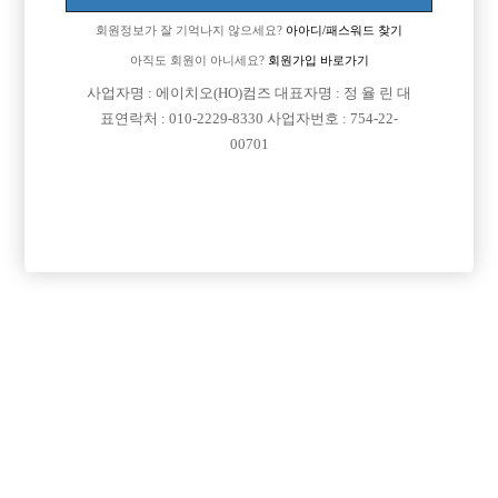
회원정보가 잘 기억나지 않으세요?
아아디/패스워드 찾기
아직도 회원이 아니세요?
회원가입 바로가기
검색
전체보기
사업자명 : 에이치오(HO)컴즈 대표자명 : 정 율 린 대
표연락처 : 010-2229-8330 사업자번호 : 754-22-
00701
광고신청

제목
지역
서울관악구
리치
신림호빠 리치 선수 모십니다!!!
경기안양시
명작
[선수 급구] 안양 no.1 명작 [초보 환영]
서울종로구
MADE
[중빠]★ 종로 10년차 실장이야기★
인천서구
피규어
인천 서구 전부원콜 인천 내 가장 큰 대형박스