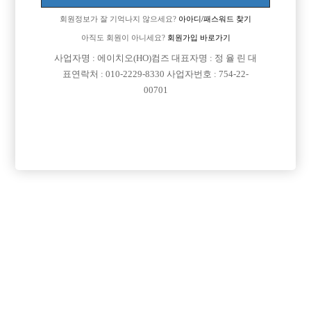
회원정보가 잘 기억나지 않으세요?
아아디/패스워드 찾기
아직도 회원이 아니세요?
회원가입 바로가기
검색
전체보기
사업자명 : 에이치오(HO)컴즈 대표자명 : 정 율 린 대
표연락처 : 010-2229-8330 사업자번호 : 754-22-
00701
광고신청

제목
지역
인천미추홀구
인천 주안 눌러
인천 주안1번/ 콜 최소 30개보장/ 콜에 진심인박스
서울강북구
강북 H
강북 1등박스 H. <초보 환영> <투잡,주말반 가능> <1등 박스>
경기수원시
비스트 노아박스
수원 비스트 노아박스
서울송파구
잠실 에이스
잠실 ACE에서 같이 일하실 식구분들 모셔요