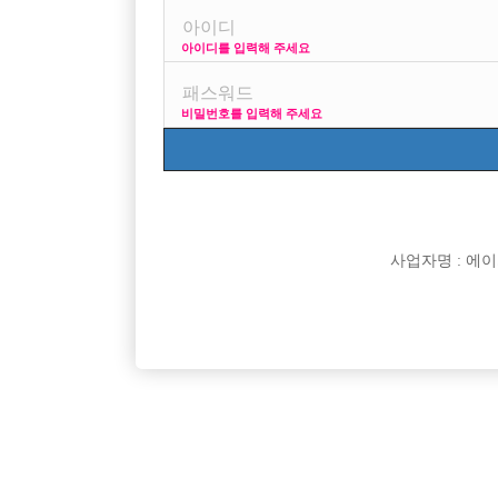

면접지역
아이디를 입력해 주세요

주소

급여
비밀번호를 입력해 주세요

모집연령

담당자

카카오톡

특징
사업자명 : 에이치오