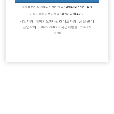
회원정보가 잘 기억나지 않으세요?
아아디/패스워드 찾기
아직도 회원이 아니세요?
회원가입 바로가기
검색
전체보기
사업자명 : 에이치오(HO)컴즈 대표자명 : 정 율 린 대
표연락처 : 010-2229-8330 사업자번호 : 754-22-
00701
광고신청

제목
지역
서울관악구
Enso 엔쏘
대림 노찡 최고복지 박스에서 선수님들 모십니다 구디 영등포 신길 가리봉 남
서울종로구
G2 (M2)
[중빠] 종로 M2 사장 직속 운영하는 박스
서울관악구
리치
신림호빠 리치 선수 모십니다!!!
경기안양시
명작
[선수 급구] 안양 no.1 명작 [초보 환영]