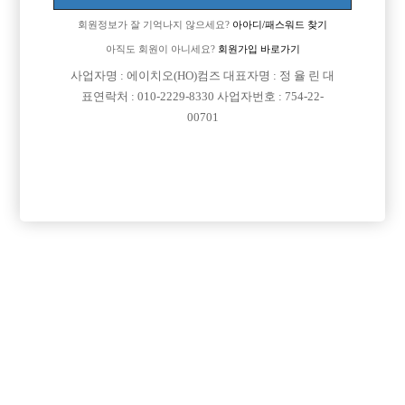
회원정보가 잘 기억나지 않으세요?
아아디/패스워드 찾기
아직도 회원이 아니세요?
회원가입 바로가기

면접지역
인천-남동구
사업자명 : 에이치오(HO)컴즈 대표자명 : 정 율 린 대
표연락처 : 010-2229-8330 사업자번호 : 754-22-

주소
인천광역시 남동구 용천로153번길 31, 4층 (간석동)
00701

급여
시간 50,000원

모집연령
25세 ~ 40세

담당자1
장세기 실장
010-4300-2342

카카오톡

특징
당일지급
초보가능
목록