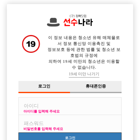

전체 구인정보
중빠 구인정보
웨이터 구인정보
아빠방 구인정보
이력서등록
이력서정보
커뮤니티
광고안내
이 정보 내용은 청소년 유해 매체물로
서 정보 통신망 이용촉진 및
정보보호 등에 관한 법률 및 청소년 보
호법의 규정에
의하여 19세 미만의 청소년은 이용할
수 없습니다.
19세 미만 나가기
로그인
휴대폰인증
아이디를 입력해 주세요
[아빠방] 인천 아빠방 바람에서 식구를 찾습니다 !
박스명 :바람

비밀번호를 입력해 주세요
업소명 :메이드(MADE)

로그인