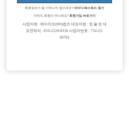
회원정보가 잘 기억나지 않으세요?
아아디/패스워드 찾기
아직도 회원이 아니세요?
회원가입 바로가기
검색
전체보기
사업자명 : 에이치오(HO)컴즈 대표자명 : 정 율 린 대
표연락처 : 010-2229-8330 사업자번호 : 754-22-
00701
광고신청

제목
지역
경기오산시
오산 야놀자
오산 야놀자 박스 선수 모집
인천미추홀구
인천 주안 눌러
인천 주안1번/ 콜 최소 30개보장/ 콜에 진심인박스
서울강북구
강북 H
강북 1등박스 H. <초보 환영> <투잡,주말반 가능> <1등 박스>
경기수원시
비스트 노아박스
수원 비스트 노아박스