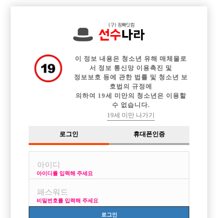

전체 구인정보
중빠 구인정보
아빠방 구인정보
웨이터 구인정보
이력서등록
이력서정보
커뮤니티
광고안내
이 정보 내용은 청소년 유해 매체물로
서 정보 통신망 이용촉진 및
정보보호 등에 관한 법률 및 청소년 보
호법의 규정에
의하여 19세 미만의 청소년은 이용할
수 없습니다.
19세 미만 나가기
로그인
휴대폰인증
아이디를 입력해 주세요
비밀번호를 입력해 주세요
로그인