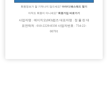
회원정보가 잘 기억나지 않으세요?
아아디/패스워드 찾기
아직도 회원이 아니세요?
회원가입 바로가기
검색
전체보기
사업자명 : 에이치오(HO)컴즈 대표자명 : 정 율 린 대
표연락처 : 010-2229-8330 사업자번호 : 754-22-
00701
지역 맞춤 광고
광고신청

제목
지역
이용약관
개인정보
고객센터
체불사업주
취급방침
명단공개