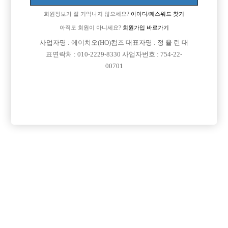
회원정보가 잘 기억나지 않으세요?
아아디/패스워드 찾기
아직도 회원이 아니세요?
회원가입 바로가기
검색
전체보기
사업자명 : 에이치오(HO)컴즈 대표자명 : 정 율 린 대
표연락처 : 010-2229-8330 사업자번호 : 754-22-
00701
광고신청

제목
지역
인천미추홀구
인천 주안 눌러
인천 주안1번/ 콜 최소 30개보장/ 콜에 진심인박스
서울강북구
강북 H
강북 1등박스 H. <초보 환영> <투잡,주말반 가능> <1등 박스>
경기수원시
비스트 노아박스
수원 비스트 노아박스
서울송파구
잠실 에이스
잠실 ACE에서 같이 일하실 식구분들 모셔요