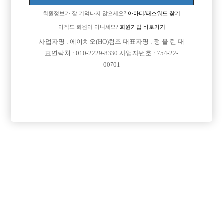
회원정보가 잘 기억나지 않으세요?
아아디/패스워드 찾기
아직도 회원이 아니세요?
회원가입 바로가기
검색
전체보기
사업자명 : 에이치오(HO)컴즈 대표자명 : 정 율 린 대
표연락처 : 010-2229-8330 사업자번호 : 754-22-
00701
광고신청

제목
지역
경기오산시
오산 야놀자
오산 야놀자 박스 선수 모집
인천미추홀구
인천 주안 눌러
인천 주안1번/ 콜 최소 30개보장/ 콜에 진심인박스
서울강북구
강북 H
강북 1등박스 H. <초보 환영> <투잡,주말반 가능> <1등 박스>
경기수원시
비스트 노아박스
수원 비스트 노아박스