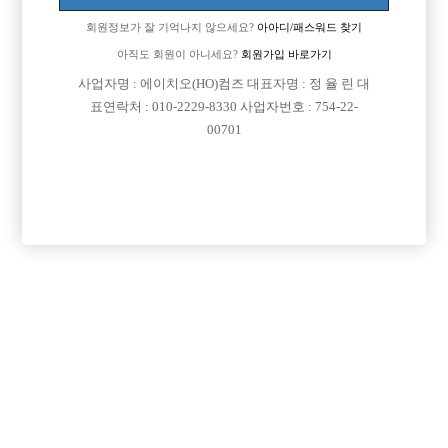
회원정보가 잘 기억나지 않으세요?
아아디/패스워드 찾기
아직도 회원이 아니세요?
회원가입 바로가기
검색
전체보기
사업자명 : 에이치오(HO)컴즈 대표자명 : 정 율 린 대
표연락처 : 010-2229-8330 사업자번호 : 754-22-
00701
광고신청

제목
지역
경기오산시
오산 야놀자
오산 야놀자 박스 선수 모집
인천미추홀구
인천 주안 눌러
인천 주안1번/ 콜 최소 30개보장/ 콜에 진심인박스
서울강북구
강북 H
강북 1등박스 H. <초보 환영> <투잡,주말반 가능> <1등 박스>
경기수원시
비스트 노아박스
수원 비스트 노아박스