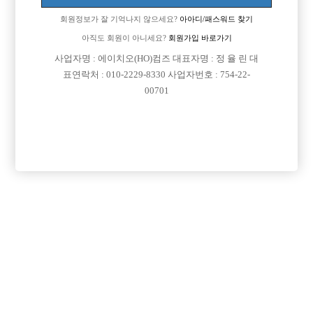
회원정보가 잘 기억나지 않으세요?
아아디/패스워드 찾기
아직도 회원이 아니세요?
회원가입 바로가기
검색
전체보기
사업자명 : 에이치오(HO)컴즈 대표자명 : 정 율 린 대
표연락처 : 010-2229-8330 사업자번호 : 754-22-
00701
광고신청

제목
지역
경기오산시
오산 야놀자
오산 야놀자 박스 선수 모집
인천미추홀구
인천 주안 눌러
인천 주안1번/ 콜 최소 30개보장/ 콜에 진심인박스
서울강북구
강북 H
강북 1등박스 H. <초보 환영> <투잡,주말반 가능> <1등 박스>
경기수원시
비스트 노아박스
수원 비스트 노아박스